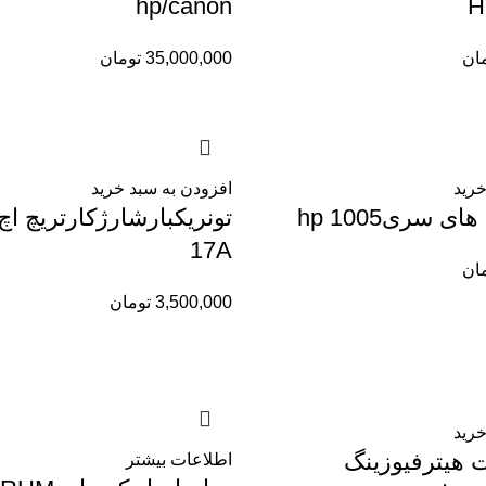
hp/canon
H
ان
35,000,000
تومان
خرید
افزودن به سبد خرید
ی سری1005 hp
17A
ان
3,500,000
تومان
خرید
ت هیترفیوزینگ
اطلاعات بیشتر