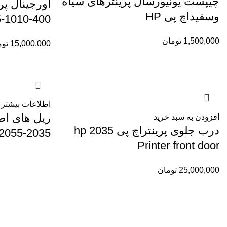
چیپست یونیورسال پرینترهای سیاه
وسفیداچ پی HP
-1010-400
1,500,000
تومان
15,000,000
توم
اطلاعات بیشتر
ریل های اصل
افزودن به سبد خرید
درب جلوی پرینتراچ پی 2035 hp
2055-2035
Printer front door
25,000,000
تومان