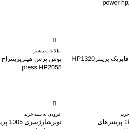
power hp
اطلاعات بیشتر
ک پرینترHP1320
press HP2055
خرید
افزودن به سبد خرید
تونرشارژ1kg پرینترهای
تونرشارژس