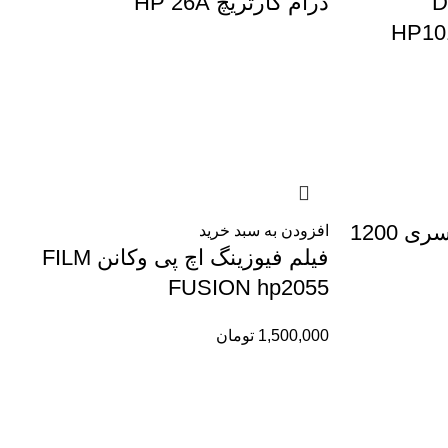
DRUM
درام کارتریچ HP 26A
HP101
فوم رولرکارتریچ اچ پی سری 1200
افزودن به سبد خرید
فیلم فیوزینگ اچ پی وکانن FILM
FUSION hp2055
1,500,000
تومان