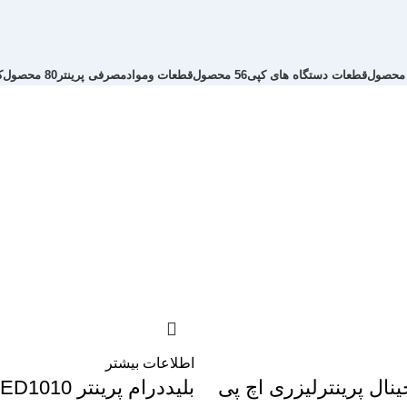
قطعات دستگاه های کپی
56 محصول
قطعات وموادمصرفی پرینتر
80 محصول
ک
اطلاعات بیشتر
ینال پرینترلیزری اچ پی
بلیددرام پرینتر HP BLEED1010