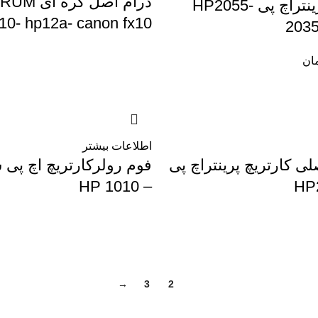
درام اصل کره ای 
اورجینال پرینتراچ پی HP2055-
0- hp12a- canon fx10
2035
ان
اطلاعات بیشتر
ی کارتریچ پرینتراچ پی
– 1010 HP
HP
→
3
2
1