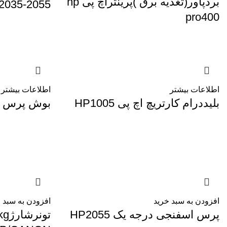
بردپاور(تغذیه برق )پرینتراچ پی hp
2035-2055
pro400
اطلاعات بیشتر
اطلاعات بیشتر
بلیددرام کارتریچ اچ پی HP1005
بوش پرس فابری
افزودن به سبد خرید
افزودن به سبد 
پرس اسفنجی درجه یک HP2055