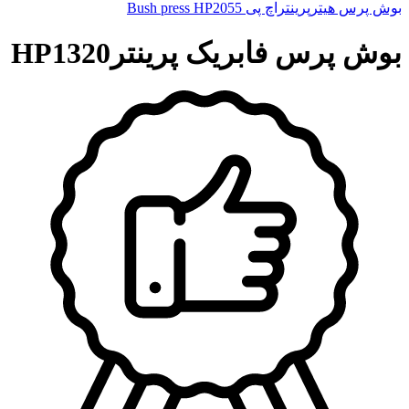
بوش پرس هیترپرینتراچ پی Bush press HP2055
بوش پرس فابریک پرینترHP1320