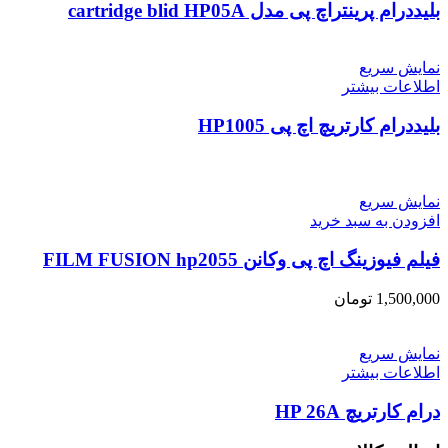
بلیددرام پرینتراچ پی مدل cartridge blid HP05A
نمایش سریع
اطلاعات بیشتر
بلیددرام کارتریچ اچ پی HP1005
نمایش سریع
افزودن به سبد خرید
فیلم فیوزینگ اچ پی وکانن FILM FUSION hp2055
1,500,000
تومان
نمایش سریع
اطلاعات بیشتر
درام کارتریچ HP 26A