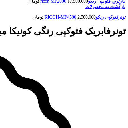
کارتریچ فتوکپی ریکوricoh MP2000
17,500,000
تومان
بازگشت به محصولات
تونرفتوکپی ریکوRICOH-MP4500
2,500,000
تومان
تونرفابریک فتوکپی رنگی کونیکا مینولتا622 ONICA MINOLATA