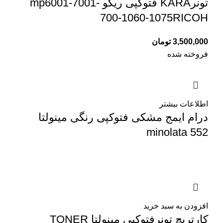
تونرKARA فتوکپی ریکو mp6001-7001-
700-1060-1075RICOH
3,500,000
تومان
فروخته شده
اطلاعات بیشتر
درام ایمج مشکی فتوکپی رنگی مینولتا
minolata 552
افزودن به سبد خرید
کارتریچ تونرفتوکپی مینولتا TONER