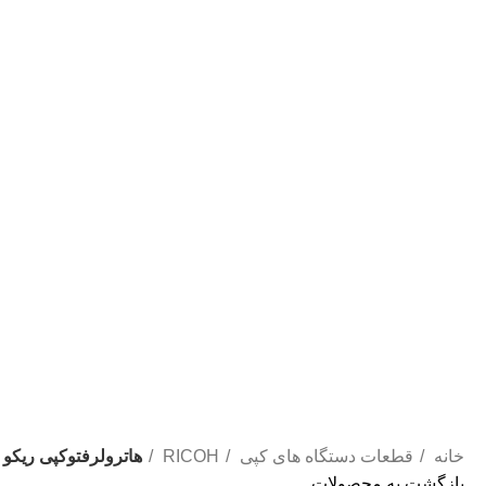
خانه
قطعات دستگاه های کپی
RICOH
هاترولرفتوکپی ریکو HOTROLER RICOH MP4001/4002
بازگشت به محصولات