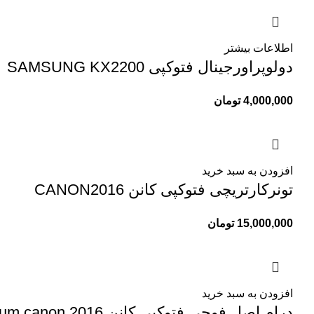
اطلاعات بیشتر
دولوپراورجینال فتوکپی SAMSUNG KX2200
4,000,000
تومان
افزودن به سبد خرید
تونرکارتریچی فتوکپی کانن CANON2016
15,000,000
تومان
افزودن به سبد خرید
درام اصل فوجی فتوکپی کانن drum canon 2016