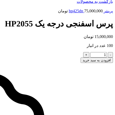
بازگشت به محصولات
پرینتر hp425dn
75,000,000
تومان
پرس اسفنجی درجه یک HP2055
15,000,000
تومان
100 عدد در انبار
پرس
اسفنجی
افزودن به سبد خرید
درجه
یک
HP2055
عدد