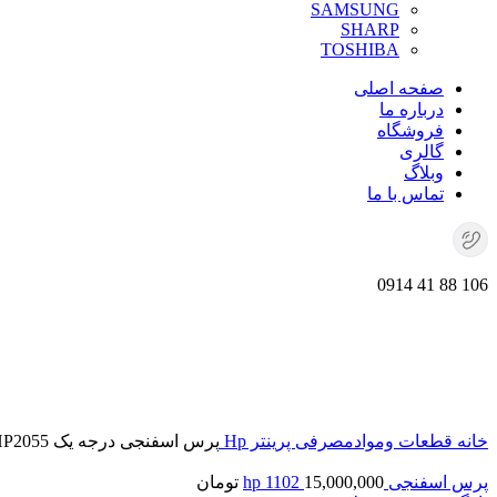
SAMSUNG
SHARP
TOSHIBA
صفحه اصلی
درباره ما
فروشگاه
گالری
وبلاگ
تماس با ما
106 88 41 0914
مشاهده 360 درجه
0%
برای بزرگنمایی کلیک کنید
خانه
قطعات وموادمصرفی پرینتر
Hp
پرس اسفنجی درجه یک HP2055
پرس اسفنجی hp 1102
15,000,000
تومان