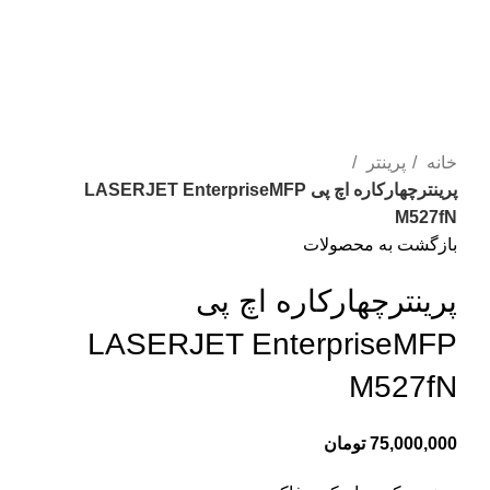
برای بزرگنمایی کلیک کنید
خانه
پرینتر
پرینترچهارکاره اچ پی LASERJET EnterpriseMFP
M527fN
بازگشت به محصولات
پرینترچهارکاره اچ پی
LASERJET EnterpriseMFP
M527fN
75,000,000
تومان