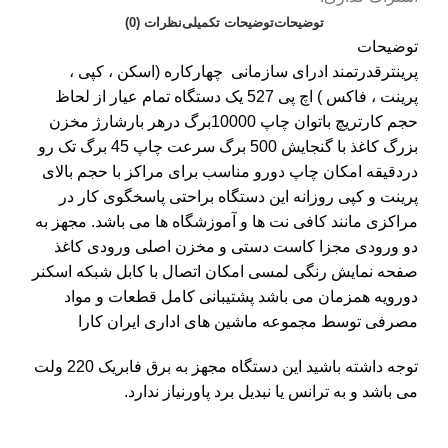
توضیحات
توضیحات تکمیلی
نظرات (0)
توضیحات
پرینتر
قدرتمند ادرای سازمانی
چهارکاره (اسکن ، کپی ،
پرینت ، فاکس ) اچ پی 527 یک دستگاه تمام عیار از لحاظ
حجم کارتریچ باتوان چاپ 10000برگ درهر بارشارژ مخزن
بزرگ کاغذ با گنجایش 500 برگ سرعت چاپ 45 برگ تک رو
دردقیقه امکان چاپ دورو مناسب برای مراکز با حجم بالای
پرینت و کپی روزانه این دستگاه براحتی پاسخگوی کار در
مراکزی مانند کافی نت ها و آموزشگاه ها می باشد. مجهز به
دو ورودی مجزا کاست دستی و مخزن اصلی ورودی کاغذ
صفحه نمایش رنگی لمسی امکان اتصال با کابل شبکه اسکنر
دورویه همزمان می باشد پشتیبانی کامل قطعات و مواد
مصرفی توسط مجموعه ماشین های اداری ایران کارا
توجه داشته باشید این دستگاه مجهز به برق فابریک 220 ولت
می باشد و به ترانس یا نبدیل برد پاورنیاز ندارد.