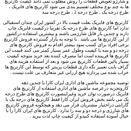
و شارژو تعویض قطعات را روش مطلوب نمی دانند کیفیت کارتریچ
ها به چند نوع مختلف تقسیم بندی می شود کارتریچ های فابریک ،
طرح درجه یک ، طرح درجه 2 ، طرح درجه سه
کارتریچ های فابریک بعلت قیمت بالا در کشور ایران چندان استقبالی
ندارد اما کارتریچ های طرح درجه یک تقریبا درکیفیت فابریک چاپ
دارند و چندین بار قابل شارژمی باشند و بیشترین استفاده درکشور
از این کارتریچ ها می باشد . با توجه به بازار گسترده فروش کارتریچ
برخی افراد برای کسب سود بیشتر اقدام به فروش کارتریچ های
درجه دو و سه با کیفیت وطول عمر بسیار کمتر می کنند قیمت این
کارتریچ ها فریبنده است اما مصرف کننده بعد خرید متوجه کیفیت
بسیار پائین قطعات کارتریچ می شود و بعد از استفاده هزینه های
گزاف بابت تعمیر نگه داری قطعات پرینتر که توسط این کارتریچ ها
خراب شده می پردازند هیچ ارزانی غیر متعارف بی علت نیست .
توصیه مجموعه ماشین های اداری ایران کارا با چندین دهه
کاروتجربه درعرصه ماشین های اداری استفاده از کارتریچ های
فابریک درصورت توان خرید وغیراینصورت کارتریچ های طرح درجه
یک می باشد بخش فروش ایران کارا فقط کارتریچ های درجه یک با
گارانتی دراختیار مشتریان قرار می دهد و هیچگونه فروش کارتریچ
های شارژی و درجه دو و سه را ندارد . کارتریچ های ایران کارا را با
خیال آسوده استفاده کنیدو از کیفیت چاپ لذت ببرید .