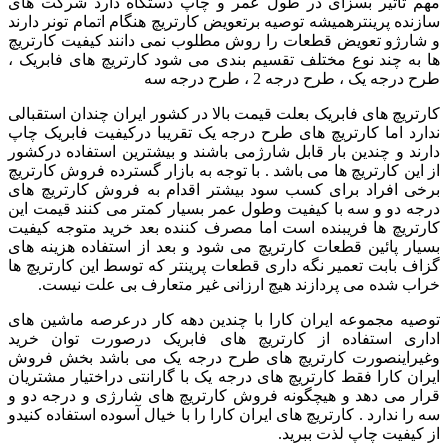
مهم تاثیر بسزای در طول عمر و چاپ دستگاه دارد شرکت های
سازنده پرینترهمیشه توصیه برتعویض کارتریچ هنگام اتمام تونر دارند
و شارژو تعویض قطعات را روش مطلوب نمی دانند کیفیت کارتریچ
ها به چند نوع مختلف تقسیم بندی می شود کارتریچ های فابریک ،
طرح درجه یک ، طرح درجه 2 ، طرح درجه سه
کارتریچ های فابریک بعلت قیمت بالا در کشور ایران چندان استقبالی
ندارد اما کارتریچ های طرح درجه یک تقریبا درکیفیت فابریک چاپ
دارند و چندین بار قابل شارژمی باشند و بیشترین استفاده درکشور
از این کارتریچ ها می باشد . با توجه به بازار گسترده فروش کارتریچ
برخی افراد برای کسب سود بیشتر اقدام به فروش کارتریچ های
درجه دو و سه با کیفیت وطول عمر بسیار کمتر می کنند قیمت این
کارتریچ ها فریبنده است اما مصرف کننده بعد خرید متوجه کیفیت
بسیار پائین قطعات کارتریچ می شود و بعد از استفاده هزینه های
گزاف بابت تعمیر نگه داری قطعات پرینتر که توسط این کارتریچ ها
خراب شده می پردازند هیچ ارزانی غیر متعارف بی علت نیست
.
توصیه مجموعه ایران کارا با چندین دهه کار درعرصه ماشین های
اداری استفاده از کارتریچ های فابریک درصورت توان خرید
وغیراینصورت کارتریچ های طرح درجه یک می باشد بخش فروش
ایران کارا فقط کارتریچ های درجه یک با گارانتی دراختیار مشتریان
قرار می دهد و هیچگونه فروش کارتریچ های شارژی و درجه دو و
سه را ندارد . کارتریچ های ایران کارا را با خیال آسوده استفاده کنیدو
از کیفیت چاپ لذت ببرید
.