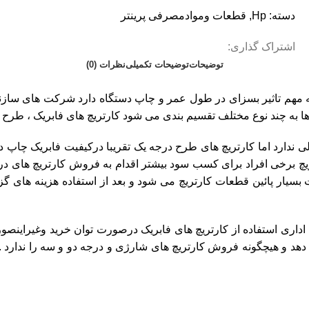
دسته:
Hp
,
قطعات وموادمصرفی پرینتر
اشتراک گذاری:
توضیحات
توضیحات تکمیلی
نظرات (0)
 مهم تاثیر بسزای در طول عمر و چاپ دستگاه دارد شرکت های سازنده پ
د نوع مختلف تقسیم بندی می شود کارتریچ های فابریک ، طرح درجه یک ، طرح
لی ندارد اما کارتریچ های طرح درجه یک تقریبا درکیفیت فابریک چاپ د
رتریچ برخی افراد برای کسب سود بیشتر اقدام به فروش کارتریچ های 
بسیار پائین قطعات کارتریچ می شود و بعد از استفاده هزینه های گز
 اداری استفاده از کارتریچ های فابریک درصورت توان خرید وغیراین
هد و هیچگونه فروش کارتریچ های شارژی و درجه دو و سه را ندارد . کا