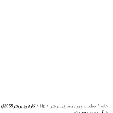
خانه
قطعات وموادمصرفی پرینتر
Hp
کارتریچ پرینتر2055اچ پی HP 05A/80A
بازگشت به محصولات