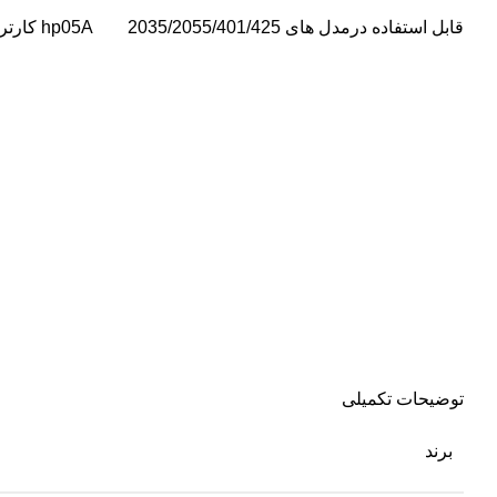
کارتریچ با شماره فنی hp05A قابل استفاده درمدل های 2035/2055/401/425
توضیحات تکمیلی
برند