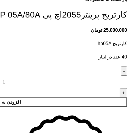
کارتریچ پرینتر2055اچ پی HP 05A/80A
25,000,000
تومان
کارتریچ hp05A
40 عدد در انبار
افزودن به 