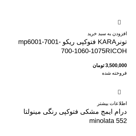
افزودن به سبد خرید
تونرKARA فتوکپی ریکو mp6001-7001-
700-1060-1075RICOH
3,500,000
تومان
فروخته شده
اطلاعات بیشتر
درام ایمج مشکی فتوکپی رنگی مینولتا
minolata 552